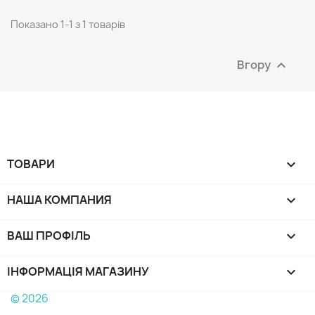
Показано 1-1 з 1 товарів
Вгору

ТОВАРИ

НАША КОМПАНИЯ

ВАШ ПРОФІЛЬ

ІНФОРМАЦІЯ МАГАЗИНУ
keyboard_arrow_down
© 2026