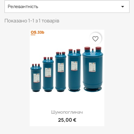

Релевантність
Показано 1-1 з 1 товарів
favorite_border
Шумопоглинач
25,00 €