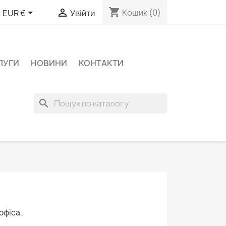
shopping_cart


Кошик
(0)
:
EUR €
Увійти
ЛУГИ
НОВИНИ
КОНТАКТИ
search
фіса .