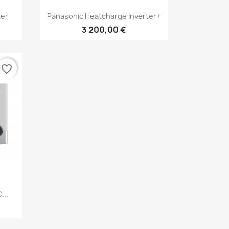
д
Швидкий перегляд

ter
Panasonic Heatcharge Inverter+
3 200,00 €
favorite_border
д
...