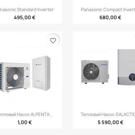
Швидкий перегляд
Швидкий перегля


nasonic Standard Inverter
Panasonic Compact Inver
495,00 €
680,00 €
favorite_border
Швидкий перегляд
Швидкий перегля


епловий Насос ALPENTA...
Тепловий Насос GALACTIC
1,00 €
5 590,00 €