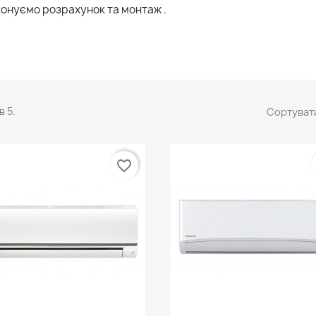
онуємо розрахунок та монтаж .
в 5.
Сортувати
favorite_border