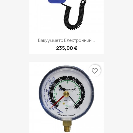
Вакуумметр Електронний...
235,00 €
favorite_border