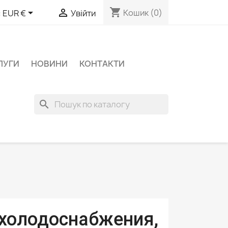
shopping_cart


Кошик
(0)
:
EUR €
Увійти
ЛУГИ
НОВИНИ
КОНТАКТИ
search
лодоснабжения,