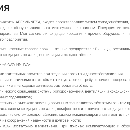
ия
риятием APEXVINNITSA, входит проектирование систем холодоснабжения,
аладке и обслуживанию всех вышеуказанных систем. Предприятие ре
онирования. Монтаж систем кондиционирования и прочего оборудования 
го предприятия.
лись крупные торгово-промышленные предприятия г.Винницы, гостиницы,
ы кондиционирования, вентиляции и холодоснабжения.
м «APEXVINNITSA»:
едварительных расчетов при создании проекта и до постобслуживания;
ния в зависимости от объекта их установки требуют своего процесса в
азчика и непосредственные характеристики объекта;
огического оснащения: системы холодоснабжения, вентиляции и кондицио
нных подрядчиков;
тельно из высококвалифицированных специалистов с богатым опытом пр
жа систем кондиционирования, комфортного и технического кондициониров
ирование систем холодоснабжения, систем кондиционирования и вентиля
 из соображений надежности и долговечности;
NITSA» достаточно вариативна. При поисках комплектующих и обор