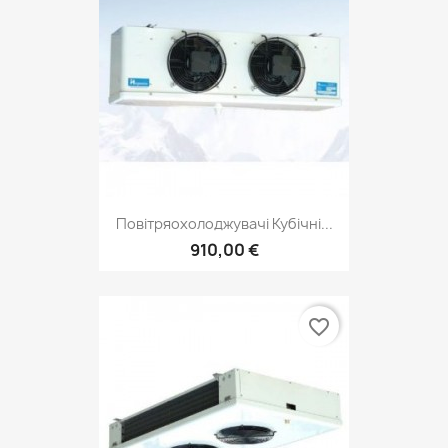
Повітряохолоджувачі Кубічні...
910,00 €
favorite_border