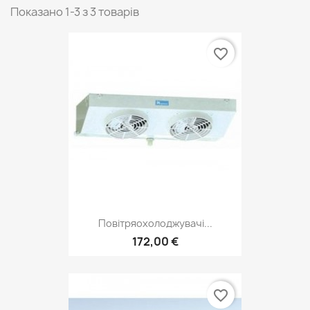
Показано 1-3 з 3 товарів
favorite_border
Повітряохолоджувачі...
172,00 €
favorite_border