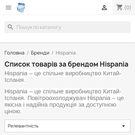
shopping_cart


(0)
search
Головна
Бренди
Hispania
Список товарів за брендом Hispania
Hispania – це спільне виробництво Китай-
Іспанія.
Hispania – це спільне виробництво Китай-
Іспанія.
Повітроохолоджувач Hispania – це
якісна і надійна продукція за доступною
ціною.

Релевантність