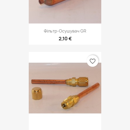
Фільтр-Осушувач GR
2,10 €
favorite_border