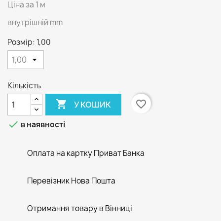
Ціна за 1 м
внутрішній mm
Розмір: 1,00
Кількість

favorite_border
У КОШИК

в наявності
Оплата на картку Приват Банка
Перевізник Нова Пошта
Отримання товару в Вінниці