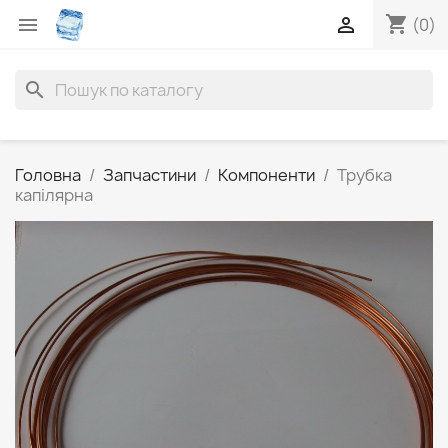
shopping_cart


(0)
search
Головна
Запчастини
Компоненти
Трубка
капілярна