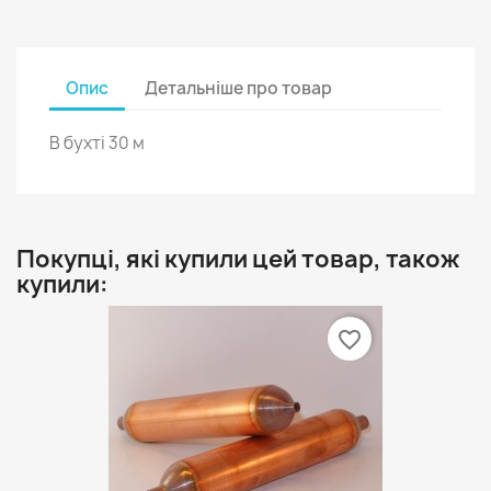
Опис
Детальніше про товар
В бухті 30 м
Покупці, які купили цей товар, також
купили:
favorite_border