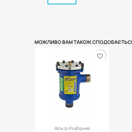
МОЖЛИВО ВАМ ТАКОЖ СПОДОБАЄТЬС
favorite_border
Швидкий перегляд

Фільтр Розбірний