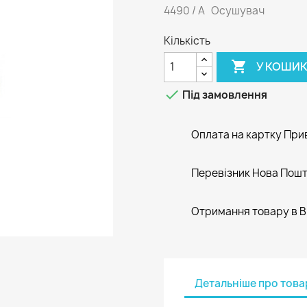
4490 / А Осушувач
Кількість

У КОШИ

Під замовлення
Оплата на картку При
Перевізник Нова Пош
Отримання товару в В
Детальніше про това