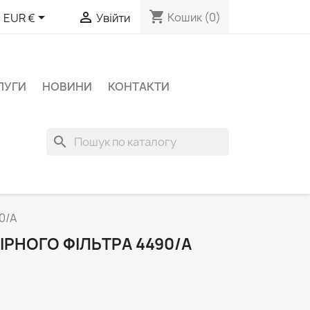
shopping_cart


Кошик
(0)
:
EUR €
Увійти
ЛУГИ
НОВИНИ
КОНТАКТИ
search
0/A
РНОГО ФІЛЬТРА 4490/A