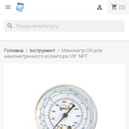
shopping_cart


(0)
search
Головна
Інструмент
Манометр CH для
манометричного колектора 1/8" NPT