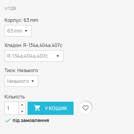
з ПДВ
Корпус: 63 mm
Хладон: R-134a,404a,407c
Тиск: Низького
Кількість

favorite_border
У КОШИК

під замовлення