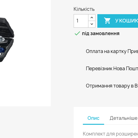
Кількість

У КОШИ

під замовлення
Оплата на картку При
Перевізник Нова Пош
Отримання товару в В
Опис
Детальніше
Комплект для розширен