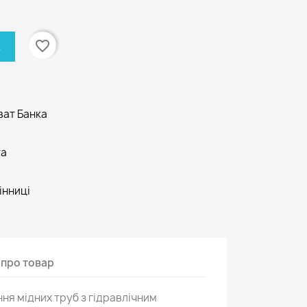
favorite_border
К
ват Банка
та
інниці
 про товар
ня мідних труб з гідравлічним