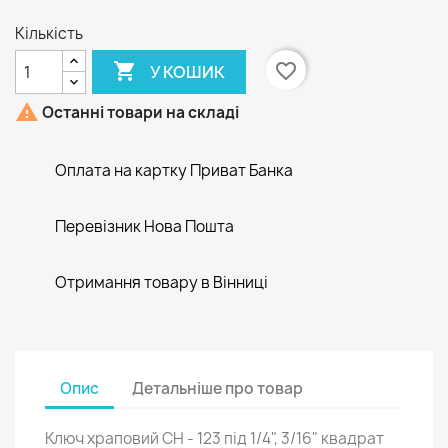
Кількість

favorite_border
У КОШИК

Останні товари на складі
Оплата на картку Приват Банка
Перевізник Нова Пошта
Отримання товару в Вінниці
Опис
Детальніше про товар
Ключ храповий СН - 123 під 1/4", 3/16" квадрат