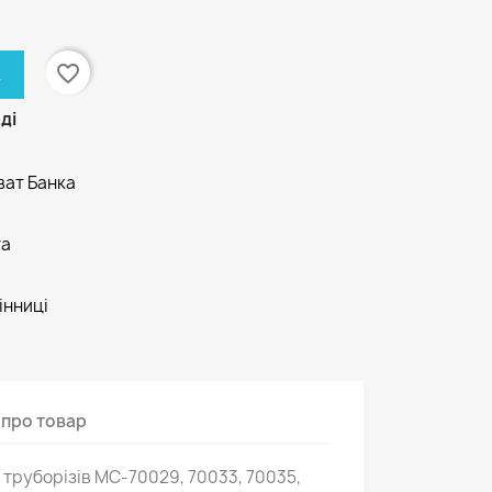
favorite_border
К
ді
ват Банка
та
інниці
 про товар
 труборізів MC-70029, 70033, 70035,