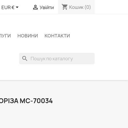
shopping_cart


Кошик
(0)
:
EUR €
Увійти
ЛУГИ
НОВИНИ
КОНТАКТИ
search
ОРІЗА MC-70034