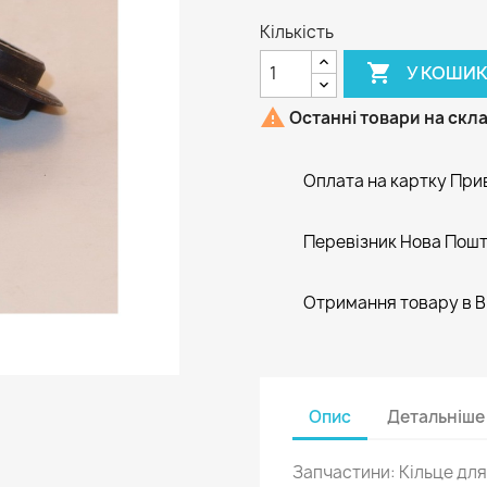
Кількість

У КОШИ

Останні товари на скла
Оплата на картку При
Перевізник Нова Пош
Отримання товару в В
Опис
Детальніше
Запчастини: Кільце для