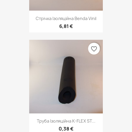
Стрічка Ізоляційна Benda Vinil
6,81 €
favorite_border
Труба Ізоляційна K-FLEX ST...
0,38 €