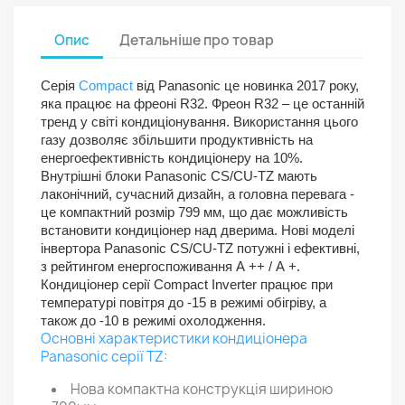
Опис
Детальніше про товар
Серія
Compact
від Panasonic це новинка 2017 року,
яка працює на фреоні R32. Фреон R32 – це останній
тренд у світі кондиціонування. Використання цього
газу дозволяє збільшити продуктивність на
енергоефективність кондиціонеру на 10%.
Внутрішні блоки Panasonic CS/CU-TZ мають
лаконічний, сучасний дизайн, а головна перевага -
це компактний розмір 799 мм, що дає можливість
встановити кондиціонер над дверима. Нові моделі
інвертора Panasonic CS/CU-TZ потужні і ефективні,
з рейтингом енергоспоживання А ++ / А +.
Кондиціонер серії Compact Inverter працює при
температурі повітря до -15 в режимі обігріву, а
також до -10 в режимі охолодження
.
Основні характеристики кондиціонера
Panasonic серії TZ:
Нова компактна конструкція шириною