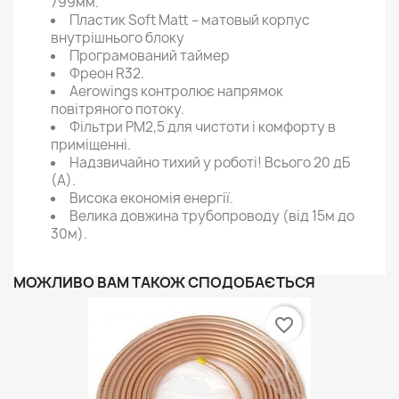
799мм.
Пластик Soft Matt – матовый корпус
внутрішнього блоку
Програмований таймер
Фреон R32.
Aerowings контролює напрямок
повітряного потоку.
Фільтри РМ2,5 для чистоти і комфорту в
приміщенні.
Надзвичайно тихий у роботі! Всього 20 дБ
(А).
Висока економія енергії.
Велика довжина трубопроводу (від 15м до
30м).
МОЖЛИВО ВАМ ТАКОЖ СПОДОБАЄТЬСЯ
favorite_border