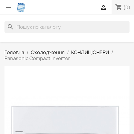
shopping_cart


(0)
search
Головна
Охолодження
КОНДИЦІОНЕРИ
Panasonic Compact Inverter