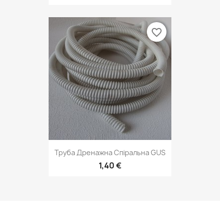
favorite_border
Труба Дренажна Спіральна GUS
1,40 €