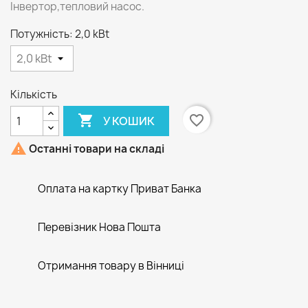
Інвертор,тепловий насос.
Потужність: 2,0 kBt
Кількість

favorite_border
У КОШИК

Останні товари на складі
Оплата на картку Приват Банка
Перевізник Нова Пошта
Отримання товару в Вінниці