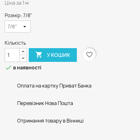
Ціна за 1 м
Розмір: 7/8"
Кількість

favorite_border
У КОШИК

в наявності
Оплата на картку Приват Банка
Перевізник Нова Пошта
Отримання товару в Вінниці