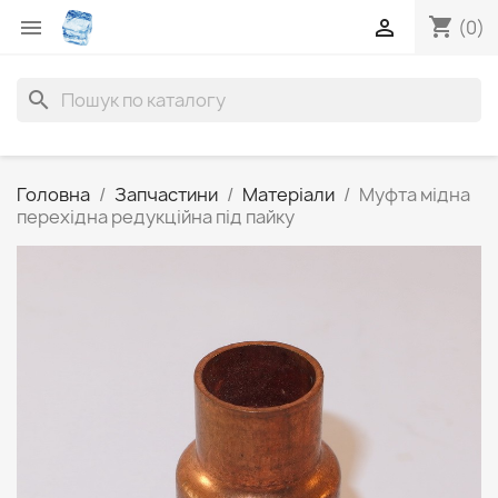
shopping_cart


(0)
search
Головна
Запчастини
Матеріали
Муфта мідна
перехідна редукційна під пайку