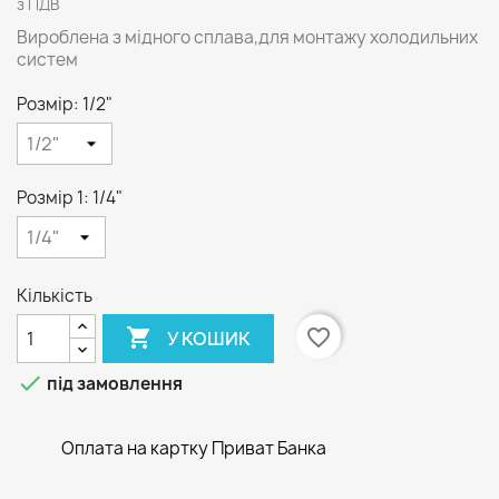
з ПДВ
Вироблена з мідного сплава,для монтажу холодильних
систем
Розмір: 1/2"
Розмір 1: 1/4"
Кількість

favorite_border
У КОШИК

під замовлення
Оплата на картку Приват Банка